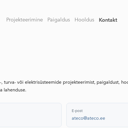
Projekteerimine
Paigaldus
Hooldus
Kontakt
, turva- või elektrisüsteemide projekteerimist, paigaldust, ho
va lahenduse.
E-post
ateco@ateco.ee