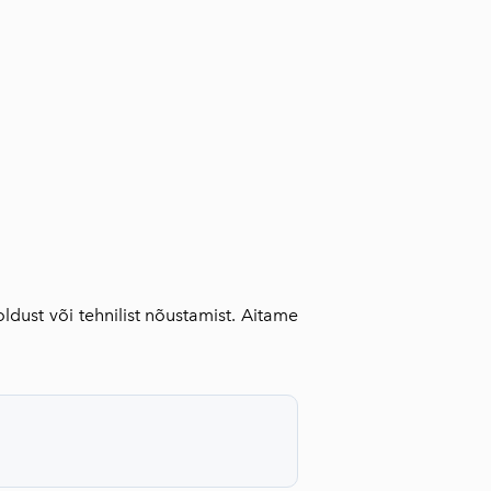
lisati ostukorvi.
Vaata ostukorvi
oldust või tehnilist nõustamist. Aitame